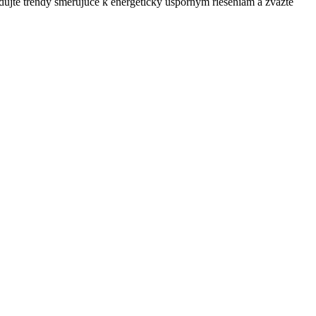
edujte trendy smerujúce k energeticky úsporným riešeniam a zvážte