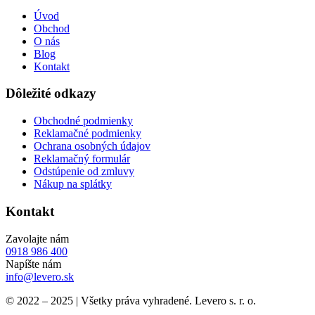
Úvod
Obchod
O nás
Blog
Kontakt
Dôležité odkazy
Obchodné podmienky
Reklamačné podmienky
Ochrana osobných údajov
Reklamačný formulár
Odstúpenie od zmluvy
Nákup na splátky
Kontakt
Zavolajte nám
0918 986 400
Napíšte nám
info@levero.sk
© 2022 – 2025 | Všetky práva vyhradené. Levero s. r. o.