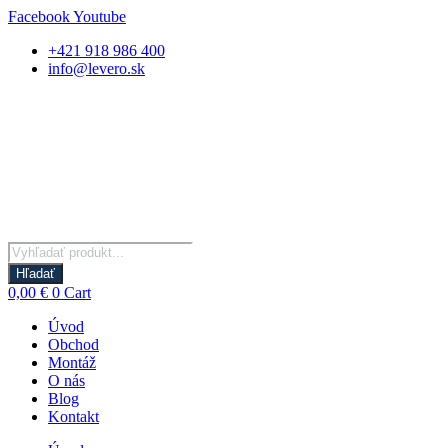
Preskočiť
Facebook
Youtube
na
+421 918 986 400
obsah
info@levero.sk
Products
search
Hľadať
0,00
€
0
Cart
Úvod
Obchod
Montáž
O nás
Blog
Kontakt