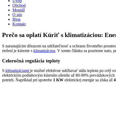
Úvod
Obchod
Montáž
O nás
Blog
Kontakt
Prečo sa oplatí Kúriť s klimatizáciou: Ene
S narastajúcim dôrazom na udržateľnosť a ochranu životného prostred
riešení je kúrenie s
klimatizáciou
. V tomto článku sa pozrieme nato, pr
Celoročná regulácia teploty
S
klimatizáciami
je možné efektívne udržiavať stálu teplotu po celý 
elektrickým podlahovým kúrením ušetríte až 80-90% prevádzkových n
potrieb. Napríklad pri spotrebe
1 KW
elektrickej energie sa získa až