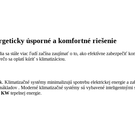
rgeticky úsporné a komfortné riešenie
ia sa stále viac ľudí začína zaujímať o to, ako efektívne zabezpečiť 
ečo sa oplatí kúriť s klimatizáciou.
rok. Klimatizačné systémy minimalizujú spotrebu elektrickej energie a
ákladov . Moderné klimatizačné systémy sú vybavené inteligentnými 
4 KW
tepelnej energie.