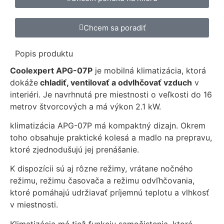
Chcem sa poradiť
Popis
produktu
Coolexpert APG-07P
je mobilná klimatizácia, ktorá
dokáže
chladiť, ventilovať a odvlhčovať vzduch
v
interiéri. Je navrhnutá pre miestnosti o veľkosti do 16
metrov štvorcových a má výkon 2.1 kW.
klimatizácia APG-07P má kompaktný dizajn. Okrem
toho obsahuje praktické kolesá a madlo na prepravu,
ktoré zjednodušujú jej prenášanie.
K dispozícii sú aj rôzne režimy, vrátane nočného
režimu, režimu časovača a režimu odvľhčovania,
ktoré pomáhajú udržiavať príjemnú teplotu a vlhkosť
v miestnosti.
Klimatizácia má tiež funkciu samočistenia, ktorá