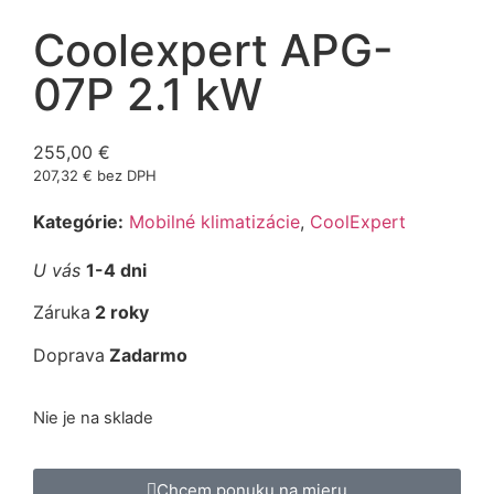
Coolexpert APG-
07P 2.1 kW
255,00
€
207,32
€
bez DPH
Kategórie:
Mobilné klimatizácie
,
CoolExpert
U vás
1-4 dni
Záruka
2 roky
Doprava
Zadarmo
Nie je na sklade
Chcem ponuku na mieru