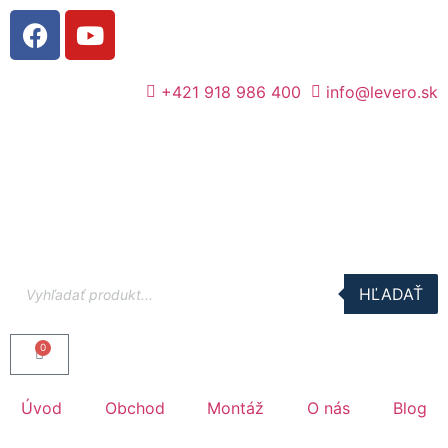
+421 918 986 400
info@levero.sk
HĽADAŤ
0
Úvod
Obchod
Montáž
O nás
Blog