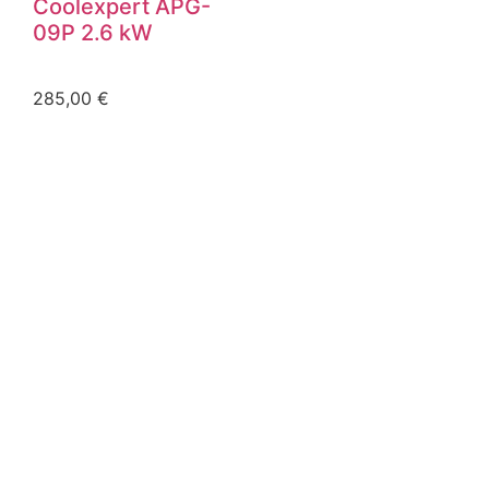
Coolexpert APG-
09P 2.6 kW
285,00
€