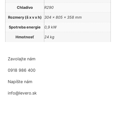
Chladivo
R290
Rozmery (š x v x h)
304 x 805 x 358 mm
Spotreba energie
0,9 kW
Hmotnosť
24 kg
Zavolajte nám
0918 986 400
Napíšte nám
info@levero.sk