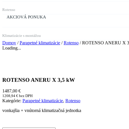
Rotenso
AKCIOVÁ PONUKA
Klimatizácie s montážou
Domov
/
Parapetné klimatizácie
/
Rotenso
/ ROTENSO ANERU X 3
Loading...
ROTENSO ANERU X 3,5 kW
1487,00
€
1208,94
€
bez DPH
Kategórie:
Parapetné klimatizácie
,
Rotenso
vonkajšia + vnútorná klimatizačná jednotka