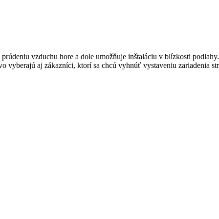
rúdeniu vzduchu hore a dole umožňuje inštaláciu v blízkosti podlahy.
o vyberajú aj zákazníci, ktorí sa chcú vyhnúť vystaveniu zariadenia st