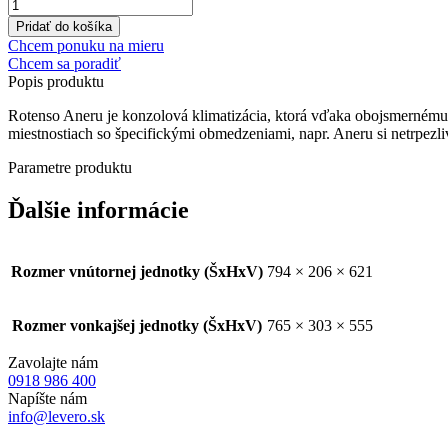
množstvo
ROTENSO
Pridať do košíka
ANERU
Chcem ponuku na mieru
X
Chcem sa poradiť
3,5
Popis
produktu
kW
Rotenso Aneru je konzolová klimatizácia, ktorá vďaka obojsmernému p
miestnostiach so špecifickými obmedzeniami, napr. Aneru si netrpezliv
Parametre
produktu
Ďalšie informácie
Rozmer vnútornej jednotky (ŠxHxV)
794 × 206 × 621
Rozmer vonkajšej jednotky (ŠxHxV)
765 × 303 × 555
Zavolajte nám
0918 986 400
Napíšte nám
info@levero.sk