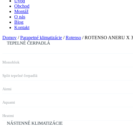
Úvod
Obchod
Montáž
O nás
Blog
Kontakt
Domov
/
Parapetné klimatizácie
/
Rotenso
/ ROTENSO ANERU X 3
TEPELNÉ ČERPADLÁ
Monoblok
Split tepelné čerpadlá
Airmi
Aquami
Heatmi
NÁSTENNÉ KLIMATIZÁCIE