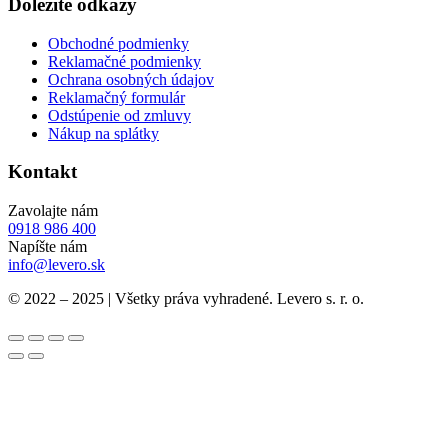
Dôležité odkazy
Obchodné podmienky
Reklamačné podmienky
Ochrana osobných údajov
Reklamačný formulár
Odstúpenie od zmluvy
Nákup na splátky
Kontakt
Zavolajte nám
0918 986 400
Napíšte nám
info@levero.sk
© 2022 – 2025 | Všetky práva vyhradené. Levero s. r. o.