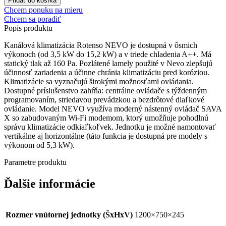
Pridať do košíka
NEVO
Chcem ponuku na mieru
X
Chcem sa poradiť
14,1
Popis
produktu
kW
Kanálová klimatizácia Rotenso NEVO je dostupná v ôsmich
výkonoch (od 3,5 kW do 15,2 kW) a v triede chladenia A++. Má
statický tlak až 160 Pa. Pozlátené lamely použité v Nevo zlepšujú
účinnosť zariadenia a účinne chránia klimatizáciu pred koróziou.
Klimatizácie sa vyznačujú širokými možnosťami ovládania.
Dostupné príslušenstvo zahŕňa: centrálne ovládače s týždenným
programovaním, striedavou prevádzkou a bezdrôtové diaľkové
ovládanie. Model NEVO využíva moderný nástenný ovládač SAVA
X so zabudovaným Wi-Fi modemom, ktorý umožňuje pohodlnú
správu klimatizácie odkiaľkoľvek. Jednotku je možné namontovať
vertikálne aj horizontálne (táto funkcia je dostupná pre modely s
výkonom od 5,3 kW).
Parametre
produktu
Ďalšie informácie
Rozmer vnútornej jednotky (ŠxHxV)
1200×750×245