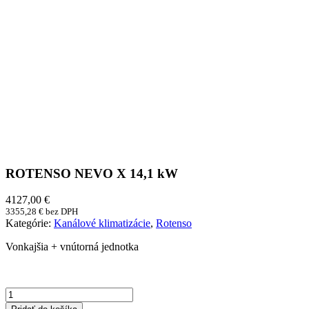
ROTENSO NEVO X 14,1 kW
4127,00
€
3355,28
€
bez DPH
Kategórie:
Kanálové klimatizácie
,
Rotenso
Vonkajšia + vnútorná jednotka
množstvo
ROTENSO