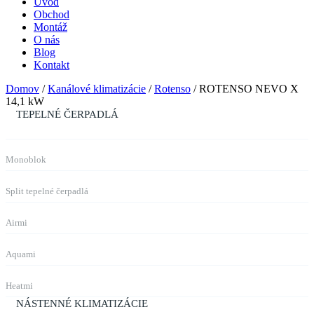
Úvod
Obchod
Montáž
O nás
Blog
Kontakt
Domov
/
Kanálové klimatizácie
/
Rotenso
/ ROTENSO NEVO X
14,1 kW
TEPELNÉ ČERPADLÁ
Monoblok
Split tepelné čerpadlá
Airmi
Aquami
Heatmi
NÁSTENNÉ KLIMATIZÁCIE