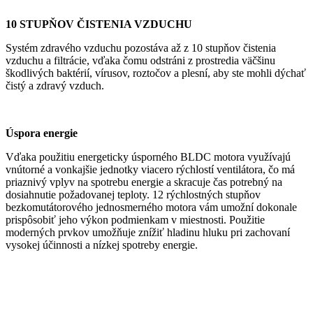
10 STUPŇOV ČISTENIA VZDUCHU
Systém zdravého vzduchu pozostáva až z 10 stupňov čistenia
vzduchu a filtrácie, vďaka čomu odstráni z prostredia väčšinu
škodlivých baktérií, vírusov, roztočov a plesní, aby ste mohli dýchať
čistý a zdravý vzduch.
Úspora energie
Vďaka použitiu energeticky úsporného BLDC motora využívajú
vnútorné a vonkajšie jednotky viacero rýchlostí ventilátora, čo má
priaznivý vplyv na spotrebu energie a skracuje čas potrebný na
dosiahnutie požadovanej teploty. 12 rýchlostných stupňov
bezkomutátorového jednosmerného motora vám umožní dokonale
prispôsobiť jeho výkon podmienkam v miestnosti. Použitie
moderných prvkov umožňuje znížiť hladinu hluku pri zachovaní
vysokej účinnosti a nízkej spotreby energie.