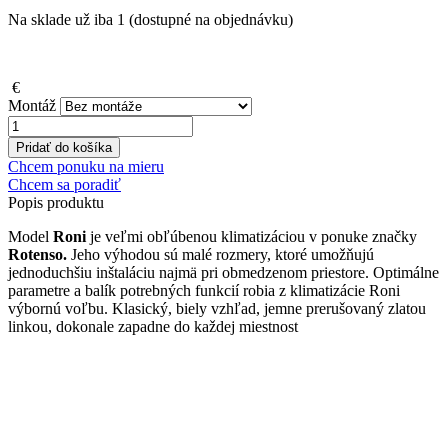
Na sklade už iba 1 (dostupné na objednávku)
€
Montáž
množstvo
ROTENSO
Pridať do košíka
RONI
Chcem ponuku na mieru
X
Chcem sa poradiť
7,0
Popis
produktu
kW
Model
Roni
je veľmi obľúbenou klimatizáciou v ponuke značky
Rotenso.
Jeho výhodou sú malé rozmery, ktoré umožňujú
jednoduchšiu inštaláciu najmä pri obmedzenom priestore. Optimálne
parametre a balík potrebných funkcií robia z klimatizácie Roni
výbornú voľbu. Klasický, biely vzhľad, jemne prerušovaný zlatou
linkou, dokonale zapadne do každej miestnost