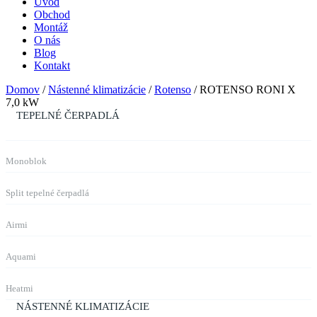
Úvod
Obchod
Montáž
O nás
Blog
Kontakt
Domov
/
Nástenné klimatizácie
/
Rotenso
/ ROTENSO RONI X
7,0 kW
TEPELNÉ ČERPADLÁ
Monoblok
Split tepelné čerpadlá
Airmi
Aquami
Heatmi
NÁSTENNÉ KLIMATIZÁCIE