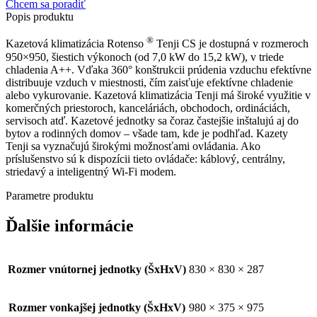
Chcem sa poradiť
X
Popis
produktu
15,5
kW
®
Kazetová klimatizácia Rotenso
Tenji CS je dostupná v rozmeroch
950×950, šiestich výkonoch (od 7,0 kW do 15,2 kW), v triede
chladenia A++. Vďaka 360° konštrukcii prúdenia vzduchu efektívne
distribuuje vzduch v miestnosti, čím zaisťuje efektívne chladenie
alebo vykurovanie. Kazetová klimatizácia Tenji má široké využitie v
komerčných priestoroch, kanceláriách, obchodoch, ordináciách,
servisoch atď. Kazetové jednotky sa čoraz častejšie inštalujú aj do
bytov a rodinných domov – všade tam, kde je podhľad. Kazety
Tenji sa vyznačujú širokými možnosťami ovládania. Ako
príslušenstvo sú k dispozícii tieto ovládače: káblový, centrálny,
striedavý a inteligentný Wi-Fi modem.
Parametre
produktu
Ďalšie informácie
Rozmer vnútornej jednotky (ŠxHxV)
830 × 830 × 287
Rozmer vonkajšej jednotky (ŠxHxV)
980 × 375 × 975