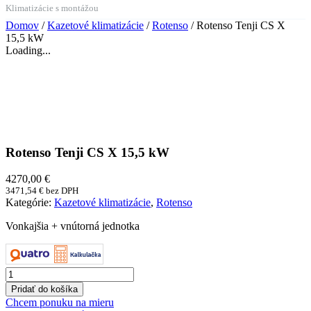
Klimatizácie s montážou
Domov
/
Kazetové klimatizácie
/
Rotenso
/ Rotenso Tenji CS X
15,5 kW
Loading...
Rotenso Tenji CS X 15,5 kW
4270,00
€
3471,54
€
bez DPH
Kategórie:
Kazetové klimatizácie
,
Rotenso
Vonkajšia + vnútorná jednotka
množstvo
Rotenso
Pridať do košíka
Tenji
Chcem ponuku na mieru
CS