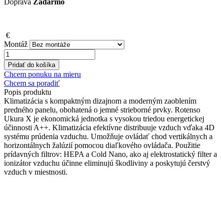
Doprava
Zadarmo
€
Montáž
množstvo
ROTENSO
Pridať do košíka
UKURA
Chcem ponuku na mieru
X
Chcem sa poradiť
5,2
Popis
produktu
kW
Klimatizácia s kompaktným dizajnom a moderným zaoblením
predného panelu, obohatená o jemné strieborné prvky. Rotenso
Ukura X je ekonomická jednotka s vysokou triedou energetickej
účinnosti A++. Klimatizácia efektívne distribuuje vzduch vďaka 4D
systému prúdenia vzduchu. Umožňuje ovládať chod vertikálnych a
horizontálnych žalúzií pomocou diaľkového ovládača. Použitie
prídavných filtrov: HEPA a Cold Nano, ako aj elektrostatický filter a
ionizátor vzduchu účinne eliminujú škodliviny a poskytujú čerstvý
vzduch v miestnosti.