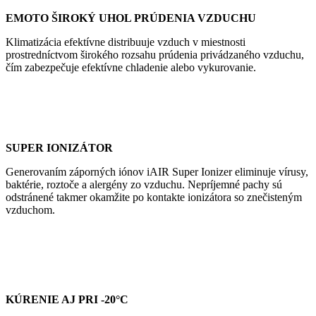
EMOTO ŠIROKÝ UHOL PRÚDENIA VZDUCHU
Klimatizácia efektívne distribuuje vzduch v miestnosti
prostredníctvom širokého rozsahu prúdenia privádzaného vzduchu,
čím zabezpečuje efektívne chladenie alebo vykurovanie.
SUPER IONIZÁTOR
Generovaním záporných iónov iAIR Super Ionizer eliminuje vírusy,
baktérie, roztoče a alergény zo vzduchu. Nepríjemné pachy sú
odstránené takmer okamžite po kontakte ionizátora so znečisteným
vzduchom.
KÚRENIE AJ PRI -20°C