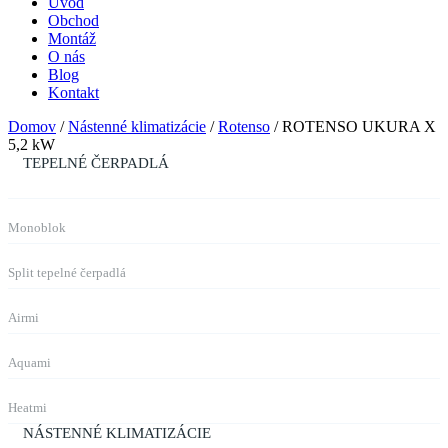
Úvod
Obchod
Montáž
O nás
Blog
Kontakt
Domov
/
Nástenné klimatizácie
/
Rotenso
/ ROTENSO UKURA X
5,2 kW
TEPELNÉ ČERPADLÁ
Monoblok
Split tepelné čerpadlá
Airmi
Aquami
Heatmi
NÁSTENNÉ KLIMATIZÁCIE