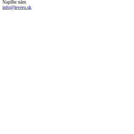
Napíšte nám
info@levero.sk