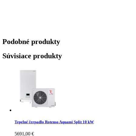
Podobné
produkty
Súvisiace produkty
Tepelné čerpadlo Rotenso Aquami Split 10 kW
5691,00
€