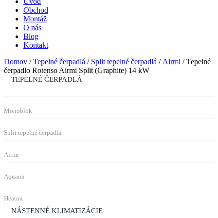
Úvod
Obchod
Montáž
O nás
Blog
Kontakt
Domov
/
Tepelné čerpadlá
/
Split tepelné čerpadlá
/
Airmi
/ Tepelné
čerpadlo Rotenso Airmi Split (Graphite) 14 kW
TEPELNÉ ČERPADLÁ
Monoblok
Split tepelné čerpadlá
Airmi
Aquami
Heatmi
NÁSTENNÉ KLIMATIZÁCIE