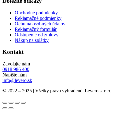
Dôležité odkazy
Obchodné podmienky
Reklamačné podmienky
Ochrana osobných údajov
Reklamačný formulár
Odstúpenie od zmluvy
Nákup na splátky
Kontakt
Zavolajte nám
0918 986 400
Napíšte nám
info@levero.sk
© 2022 – 2025 | Všetky práva vyhradené. Levero s. r. o.