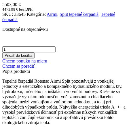
5503,00
€
4473,98
€
bez DPH
SKU:
33645
Kategórie:
Airmi
,
Split tepelné čerpadlá
,
Tepelné
čerpadlá
Dostupné na objednávku
množstvo
Tepelné
Pridať do košíka
čerpadlo
Chcem ponuku na mieru
Rotenso
Chcem sa poradiť
Airmi
Popis
produktu
Split
(Graphite)
Tepelné čerpadlá Rotenso Airmi Split pozostávajú z vonkajšej
14
jednotky a estetického a kompaktného hydraulického modulu, tzv.
kW
hydroboxu, určeného na inštaláciu vo vnútri budovy. Riešenie sa
vyznačuje vysokou odolnosťou voči zamrznutiu chladiaceho
spojenia medzi vonkajšou a vnútornou jednotkou, a to aj pri
dlhodobých výpadkoch prúdu. Najvyššia energetická trieda A+++ a
vysoká prevádzková účinnosť pri extrémne nízkych vonkajších
teplotách zaručujú ekonomickú a spoľahlivú prevádzku tohto
ekologického zdroja tepla.