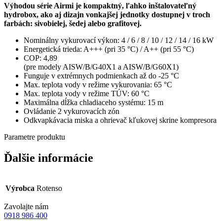
Výhodou série Airmi je kompaktný, ľahko inštalovateľný
hydrobox, ako aj dizajn vonkajšej jednotky dostupnej v troch
farbách: sivobielej, šedej alebo grafitovej.
Nominálny vykurovací výkon: 4 / 6 / 8 / 10 / 12 / 14 / 16 kW
Energetická trieda: A+++ (pri 35 °C) / A++ (pri 55 °C)
COP: 4,89
(pre modely AISW/B/G40X1 a AISW/B/G60X1)
Funguje v extrémnych podmienkach až do -25 °C
Max. teplota vody v režime vykurovania: 65 °C
Max. teplota vody v režime TÚV: 60 °C
Maximálna dĺžka chladiaceho systému: 15 m
Ovládanie 2 vykurovacích zón
Odkvapkávacia miska a ohrievač kľukovej skrine kompresora
Parametre
produktu
Ďalšie informácie
Výrobca
Rotenso
Zavolajte nám
0918 986 400