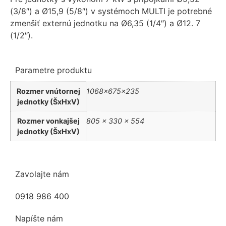
(3/8″) a Ø15,9 (5/8″) v systémoch MULTI je potrebné
zmenšiť externú jednotku na Ø6,35 (1/4″) a Ø12. 7
(1/2″).
Parametre
produktu
Rozmer vnútornej
1068×675×235
jednotky (ŠxHxV)
Rozmer vonkajšej
805 × 330 × 554
jednotky (ŠxHxV)
Zavolajte nám
0918 986 400
Napíšte nám