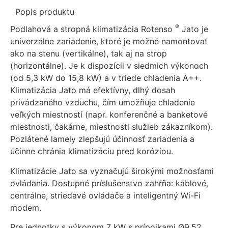
Popis
produktu
®
Podlahová a stropná klimatizácia Rotenso
Jato je
univerzálne zariadenie, ktoré je možné namontovať
ako na stenu (vertikálne), tak aj na strop
(horizontálne). Je k dispozícii v siedmich výkonoch
(od 5,3 kW do 15,8 kW) a v triede chladenia A++.
Klimatizácia Jato má efektívny, dlhý dosah
privádzaného vzduchu, čím umožňuje chladenie
veľkých miestností (napr. konferenčné a banketové
miestnosti, čakárne, miestnosti služieb zákazníkom).
Pozlátené lamely zlepšujú účinnosť zariadenia a
účinne chránia klimatizáciu pred koróziou.
Klimatizácie Jato sa vyznačujú širokými možnosťami
ovládania. Dostupné príslušenstvo zahŕňa: káblové,
centrálne, striedavé ovládače a inteligentný Wi-Fi
modem.
Pre jednotky s výkonom 7 kW s prípojkami Ø9,52