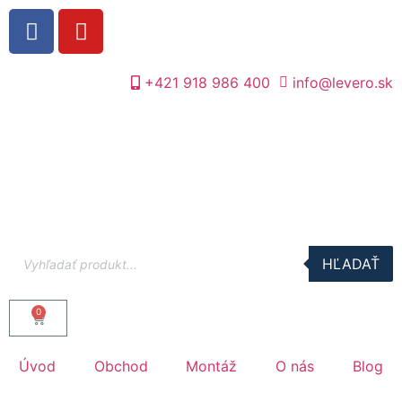
+421 918 986 400
info@levero.sk
HĽADAŤ
0
Úvod
Obchod
Montáž
O nás
Blog